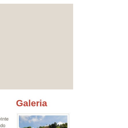
Galeria
vinte
ado