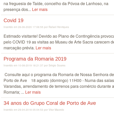
na freguesia de Taíde, concelho da Póvoa de Lanhoso, na
presença dos...
Ler mais
Covid 19
Inserido em 26-06-2020 17:06:55 por Rafael Henriques
Estimado visitante! Devido ao Plano de Contingência provo
pelo COVID 19 as visitas ao Museu de Arte Sacra carecem d
marcação prévia.
Ler mais
Programa da Romaria 2019
Inserido em 10-08-2019 18:21:37 por Sérgio Soares
Consulte aqui o programa da Romaria de Nossa Senhora de
Porto de Ave 18 agosto (domingo) 11H00 - Numa das salas
Varandas, arrendamento de terrenos para comércio durante 
Romaria; ...
Ler mais
34 anos do Grupo Coral de Porto de Ave
Inserido em 29-04-2018 05:04:53 por Vitor Macedo