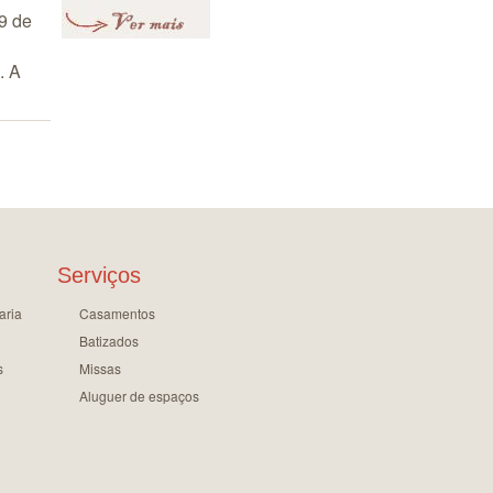
9 de
. A
Serviços
aria
Casamentos
Batizados
s
Missas
Aluguer de espaços