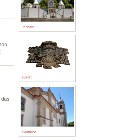
Terreiros
cado
e
Brasão
 das
a
Santuário